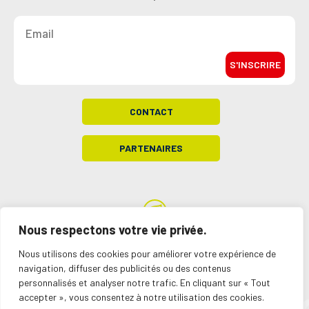
S'INSCRIRE
CONTACT
PARTENAIRES
Nous respectons votre vie privée.
Site hébergé dans un green data center
Nous utilisons des cookies pour améliorer votre expérience de
Mentions légales
Plan du site
Création acti
navigation, diffuser des publicités ou des contenus
personnalisés et analyser notre trafic. En cliquant sur « Tout
Personnaliser
accepter », vous consentez à notre utilisation des cookies.