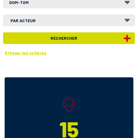
DOM-TOM
AUVERGNE RHÔNE-ALPES
BOURGOGNE-FRANCHE-COMTÉ
BRETAGNE
CENTRE-VAL DE LOIRE
GRAND EST
HAUTS-DE-FRANCE
ÎLE-DE-FRANCE
NORMANDIE
NOUVELLE-AQUITAINE
OCCITANIE
OUTRE-MER
Guadeloupe
Martinique
Guyane
15
La Réunion
Mayotte